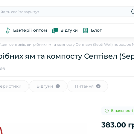
Бактерії оптом
Відгуки
Блог
ї для септиків, вигрібних ям та компосту Септівел (Septi Well) порошок 1
рібних ям та компосту Септівел (Sep
516
теристики
Відгуки
Питання
3
4
В наявності
383.00 г