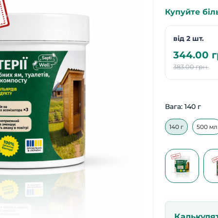
Купуйте біл
від 2 шт.
344.00 г
383.00 грн.
Вага: 140 г
140 г
500 мл
Калькуля