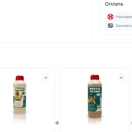
Оплата
Накладе
Банківсь
x
1
x
1