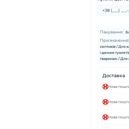
Пакування:
Б
Призначення
септиків / Для к
і дачних туалет
тваринам / Для
Доставка
Нова пошта 
Нова пошта
Нова пошта