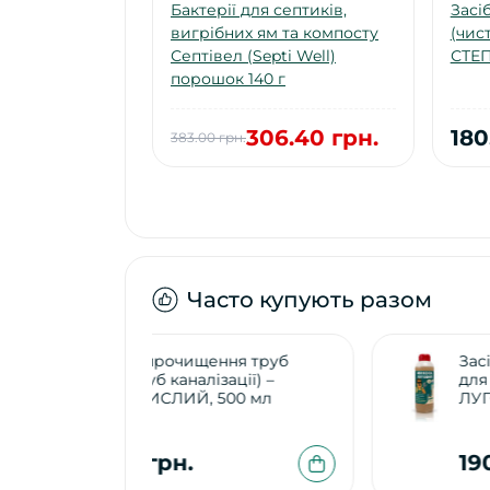
Бактерії для септиків,
Засі
вигрібних ям та компосту
(чист
Септівел (Septi Well)
СТЕП
порошок 140 г
306.40 грн.
180
383.00 грн.
Часто купують разом
ння труб
Засіб для чищення труб (хімія
зації) –
для вигрібних ям) – МИКОЛА
500 мл
ЛУГОВИЙ, 500 мл
190.00 грн.