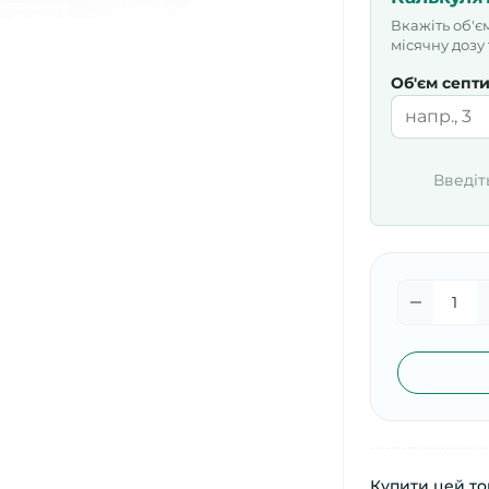
Вкажіть об'є
місячну дозу
Об'єм септ
Введіт
Купити цей тов