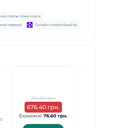
ний платіж Нова пошта
кий переказ
Онлайн оплата NovaPay
x
1
753.00 грн.
676.40 грн.
Економія:
76.60 грн.