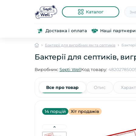
Каталог
Доставка і оплата
Наші партнери
Бактерії для вигрібних ям та септиків
Бактері
Бактерії для септиків, виг
Виробник:
Septi Well
Код товару:
4820278500
Все про товар
Опис
Харак
14 порцій
Хіт продажів