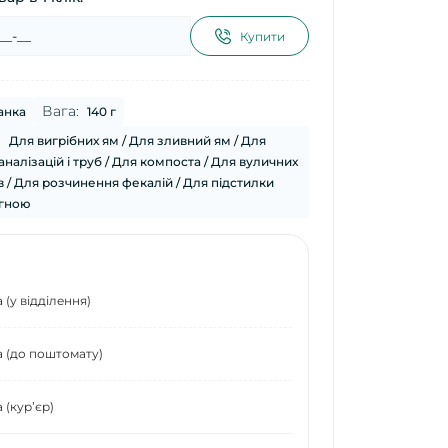
Купити
Вага:
анка
140 г
:
Для вигрібних ям / Для зливний ям / Для
аналізацій і труб / Для компоста / Для вуличних
ів / Для розчинення фекалій / Для підстилки
 гною
(у відділення)
 (до поштомату)
 (курʼєр)