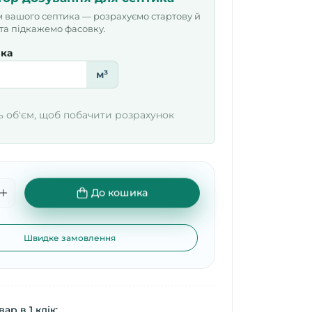
м вашого септика — розрахуємо стартову й
 та підкажемо фасовку.
ика
м³
ь об'єм, щоб побачити розрахунок
До кошика
Швидке замовлення
ар в 1 клік: