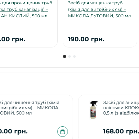
б для прочищення труб
Засіб для чищення труб
ка труб каналізації) –
(хімія для вигрібних ям) –
АН КИСЛИЙ, 500 мл
МИКОЛА ЛУГОВИЙ, 500 мл
.00 грн.
190.00 грн.
Засіб для знищення грибка та
плісняви KROKVA Антипліснява
0,5 л (з відбілюючим ефектом )
168.00 грн.