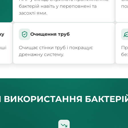
бактерій навіть у переповнені та
по
засохлі ями.
ху
Очищення труб
нші
Очищає стінки труб і покращує
Пр
дренажну систему.
бе
И ВИКОРИСТАННЯ БАКТЕРІ