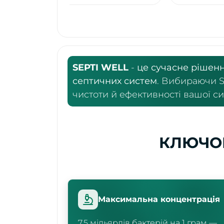
SEPTI WELL
-
це сучасне рішен
септичних систем
. Вибираючи S
чистоти й ефективності вашої си
КЛЮЧОВ
Максимальна концентрація
7,5 мільярдів бактерій на 1 грам —