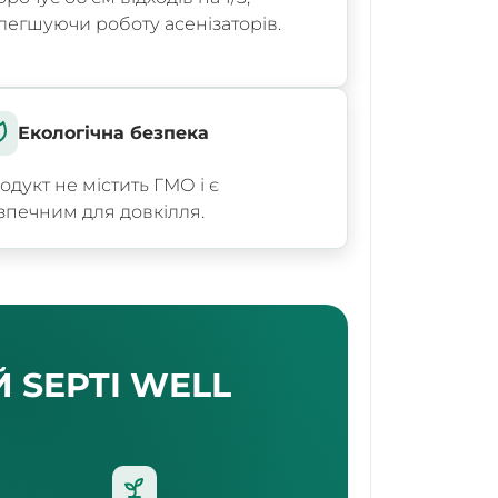
легшуючи роботу асенізаторів.
Екологічна безпека
одукт не містить ГМО і є
зпечним для довкілля.
Й
SEPTI WELL