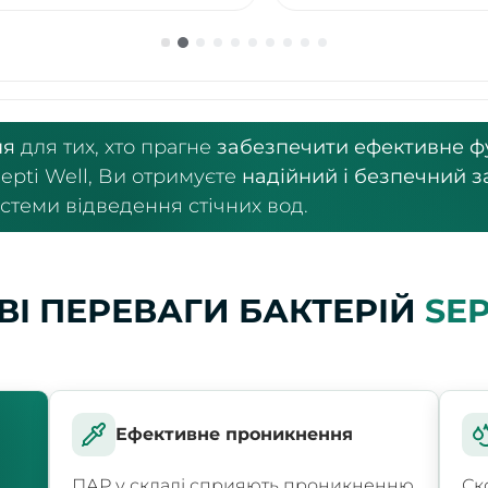
ня
для тих, хто прагне
забезпечити ефективне ф
epti Well, Ви отримуєте
надійний і безпечний з
стеми відведення стічних вод.
І ПЕРЕВАГИ БАКТЕРІЙ
SEP
Ефективне проникнення
ПАР у складі сприяють проникненню
Ск