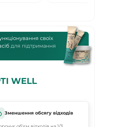
ункціонування своїх
асіб
для підтримання
TI WELL
Зменшення обсягу відходів
орочує об'єм відходів на 1/3,