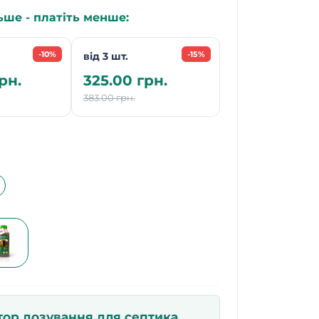
ьше - платіть менше:
-10%
-15%
від 3 шт.
рн.
325.00 грн.
383.00 грн.
тор дозування для септика