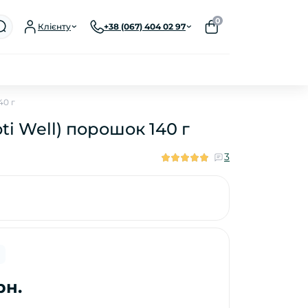
0
Клієнту
+38 (067) 404 02 97
40 г
ti Well) порошок 140 г
3
рн.