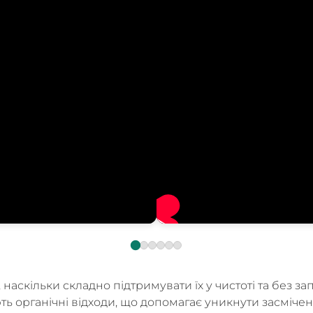
скільки складно підтримувати їх у чистоті та без запа
ь органічні відходи, що допомагає уникнути засмічен