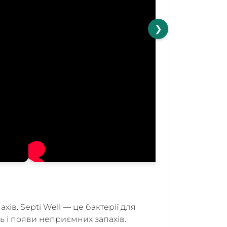
❯
хів. Septi Well — це бактерії для
ь і появи неприємних запахів.