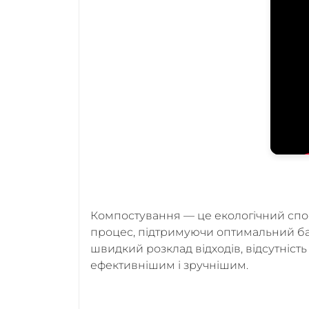
Компостування — це екологічний спос
процес, підтримуючи оптимальний бала
швидкий розклад відходів, відсутність
ефективнішим і зручнішим.