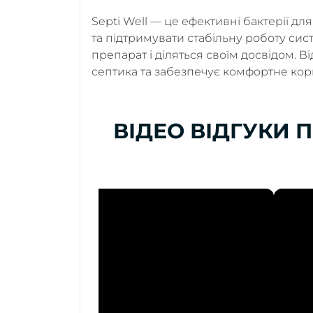
Septi Well — це ефективні бактерії дл
та підтримувати стабільну роботу сист
препарат і діляться своїм досвідом. 
септика та забезпечує комфортне ко
ВІДЕО ВІДГУКИ П