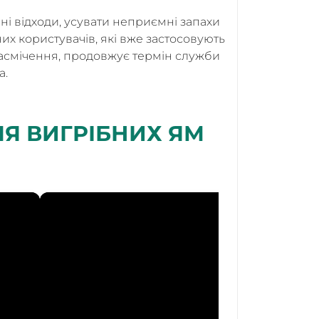
чні відходи, усувати неприємні запахи
них користувачів, які вже застосовують
 засмічення, продовжує термін служби
а.
ЛЯ ВИГРІБНИХ ЯМ