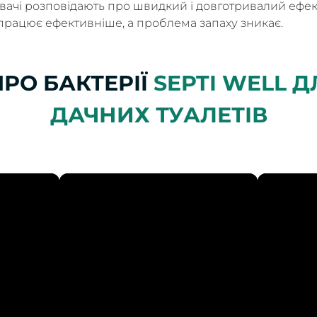
увачі розповідають про швидкий і довготривалий ефек
 працює ефективніше, а проблема запаху зникає.
ПРО БАКТЕРІЇ
SEPTI WELL 
ДАЧНИХ ТУАЛЕТІВ