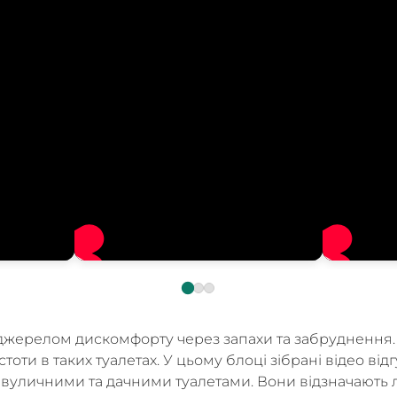
 джерелом дискомфорту через запахи та забруднення. Б
оти в таких туалетах. У цьому блоці зібрані відео відг
вуличними та дачними туалетами. Вони відзначають ле