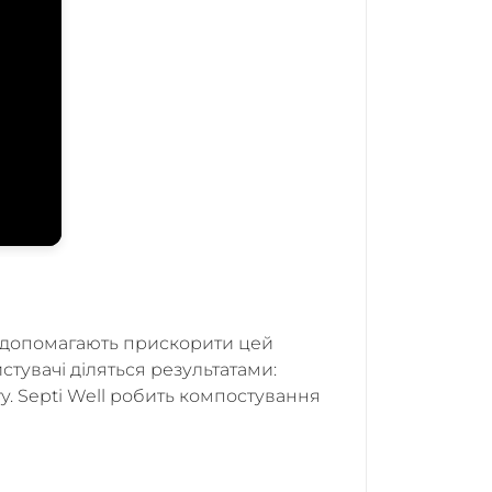
ll допомагають прискорити цей
стувачі діляться результатами:
ту. Septi Well робить компостування