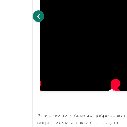
❮
Власники вигрібних ям добре знають, на
вигрібних ям, які активно розщеплюют