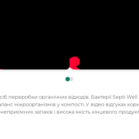
іб переробки органічних відходів. Бактерії Septi We
нс мікроорганізмів у компості. У відео відгуках кори
 неприємних запахів і висока якість кінцевого продук