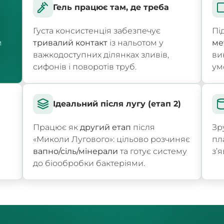
Гель працює там, де треба
Густа консистенція забезпечує
Пі
м
тривалий контакт
із нальотом у
ме
важкодоступних ділянках зливів,
ви
сифонів і поворотів труб.
ум
Ідеальний після лугу (етап 2)
Працює як
другий етап
після
Зр
«Миколи Лугового»: цільово розчиняє
пл
вапно/сіль/мінерали
та готує систему
з’
до біообробки бактеріями.