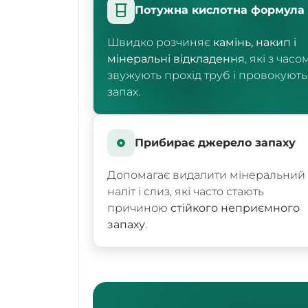
Потужна кислотна формула
Швидко розчиняє
камінь, накип і
мінеральні відкладення
, які з часо
звужують прохід труб і провокують
запах.
Прибирає джерело запаху
Допомагає видалити мінеральний
наліт і слиз, які часто стають
причиною
стійкого неприємного
запаху
.