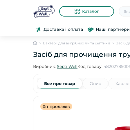
Каталог
Доставка і оплата
Наші партнери
Бактерії для вигрібних ям та септиків
Засіб д
Засіб для прочищення тру
Виробник:
Septi Well
Код товару:
4820278500
Все про товар
Опис
Харак
Хіт продажів