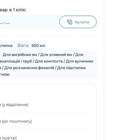
ар в 1 клік:
Купити
Вага:
утилка
500 мл
:
Для вигрібних ям / Для зливний ям / Для
аналізацій і труб / Для компоста / Для вуличних
ів / Для розчинення фекалій / Для підстилки
 гною
(у відділення)
 (до поштомату)
 (курʼєр)