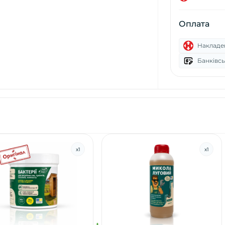
Оплата
Накладе
Банківсь
x
1
x
1