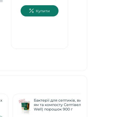
Купити
Засіб для проч
труб (чистка тр
каналізації) – С
КИСЛИЙ, 500 м
180.00 грн.
Бактерії для септиків, вигрібних
Бакте
ям та компосту Септівел (Septi
ям та
Well) порошок 900 г
Well)