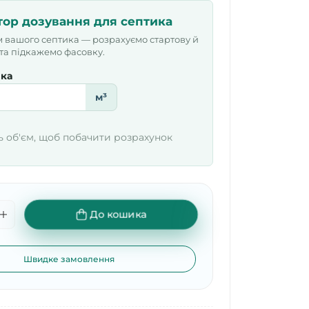
тор дозування для септика
м вашого септика — розрахуємо стартову й
 та підкажемо фасовку.
ика
м³
ь об'єм, щоб побачити розрахунок
До кошика
Швидке замовлення