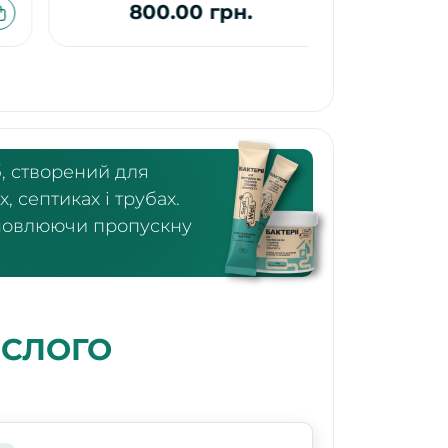
800.00 грн.
1 4
, створений для
 септиках і трубах.
ідновлюючи пропускну
ИСЛОГО