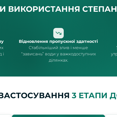
ТИ ВИКОРИСТАННЯ
СТЕПАН
пу
Відновлення пропускної здатності
их
Стабільніший злив і менше
 і
“зависань” води у важкодоступних
ут
ділянках.
 ЗАСТОСУВАННЯ
3 ЕТАПИ 