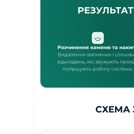
РЕЗУЛЬТА
Розчинення каменю та наки
Видалення вапняних і сольов
відкладень, які звужують прохід
погіршують роботу системи.
СХЕМА