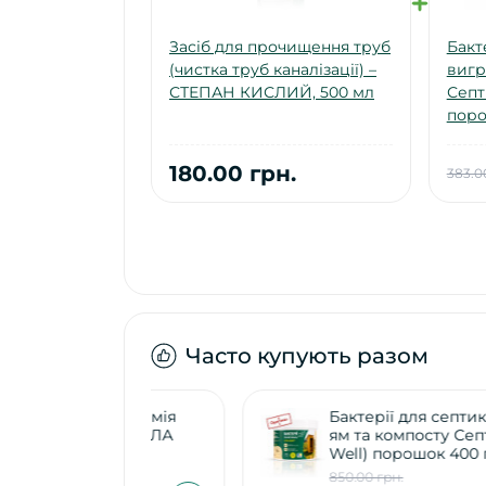
Засіб для прочищення труб
Бакт
(чистка труб каналізації) –
вигр
СТЕПАН КИСЛИЙ, 500 мл
Септі
поро
180.00 грн.
383.0
Часто купують разом
труб (хімія
Бактерії для септиків, вигрібн
) – МИКОЛА
ям та компосту Септівел (Septi
Well) порошок 400 г
850.00 грн.