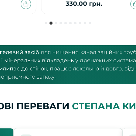
330.00 грн.
гелевий засіб
для чищення каналізаційних труб
 і мінеральних відкладень
у дренажних системах,
илипає до стінок
, працює локально й довго, в
неприємного запаху.
ВІ ПЕРЕВАГИ
СТЕПАНА К