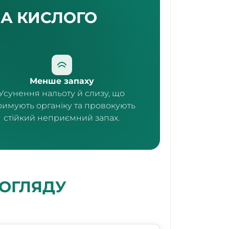
А КИСЛОГО
Менше запаху
Усунення нальоту й слизу, що
римують органіку та провокують
стійкий неприємний запах.
ДОГЛЯДУ