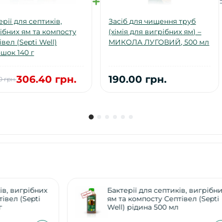
ерії для септиків,
Засіб для чищення труб
ібних ям та компосту
(хімія для вигрібних ям) –
вел (Septi Well)
МИКОЛА ЛУГОВИЙ, 500 мл
шок 140 г
306.40 грн.
190.00 грн.
0 грн.
их
Бактерії для септиків, вигрібних
ям та компосту Септівел (Septi
Well) рідина 500 мл