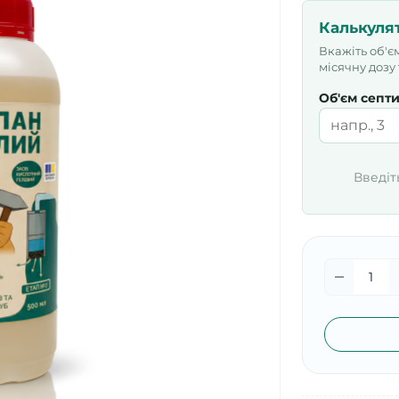
Калькуля
Вкажіть об'є
місячну дозу
Об'єм септ
Введіт