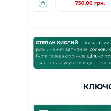
750.00 грн.
СТЕПАН КИСЛИЙ
—
кислотний 
розчинення
вапняних, сольових
Густа гелева формула
щільно пр
здатність та усуваючи джерело 
КЛЮЧО