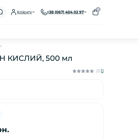
0
Клієнту
+38 (067) 404 02 97
л
ПАН КИСЛИЙ, 500 мл
0
рн.