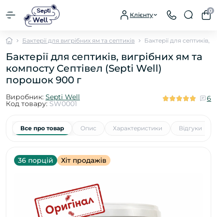
0
Клієнту
Бактерії для вигрібних ям та септиків
Бактерії для септиків, 
Бактерії для септиків, вигрібних ям та
компосту Септівел (Septi Well)
порошок 900 г
Виробник:
Septi Well
6
Код товару:
SW0001
Все про товар
Опис
Характеристики
Відгуки
6
36 порцій
Хіт продажів