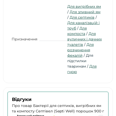
Для вигрібних ям
/
Для зливний ям
/
Для септиків
/
Для каналізацій і
труб
/
Для
компоста
/
Для
Призначення
вуличних і дачних
туалетів
/
Для
розчинення
фекалій
/ Для
підстилки
тваринам /
Для
гною
Відгуки
Про товар Бактерії для септиків, вигрібних ям
та компосту Септівел (Septi Well) порошок 900 г
Загальний рейтинг