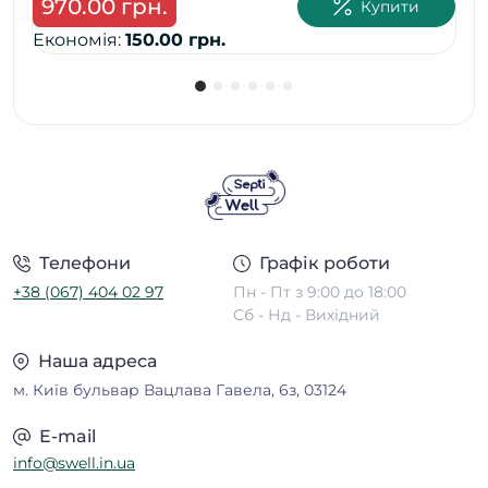
970.00 грн.
1 
Купити
Економія:
150.00 грн.
Ек
Телефони
Графік роботи
+38 (067) 404 02 97
Пн - Пт з 9:00 до 18:00
Сб - Нд - Вихідний
Наша адреса
м. Київ бульвар Вацлава Гавела, 6з, 03124
E-mail
info@swell.in.ua