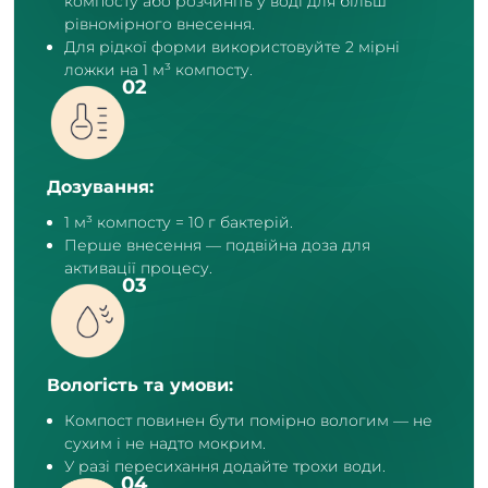
компосту або розчиніть у воді для більш
рівномірного внесення.
Для рідкої форми використовуйте 2 мірні
ложки на 1 м³ компосту.
Дозування:
1 м³ компосту = 10 г бактерій.
Перше внесення — подвійна доза для
активації процесу.
Вологість та умови:
Компост повинен бути помірно вологим — не
сухим і не надто мокрим.
У разі пересихання додайте трохи води.