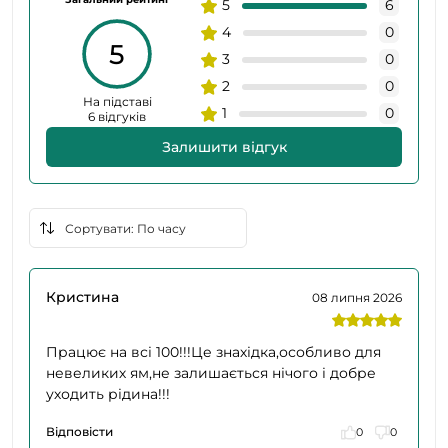
5
6
4
0
5
3
0
2
0
На підставі
1
0
6 відгуків
Залишити відгук
Кристина
08 липня 2026
Працює на всі 100!!!Це знахідка,особливо для
невеликих ям,не залишається нічого і добре
уходить рідина!!!
Відповісти
0
0