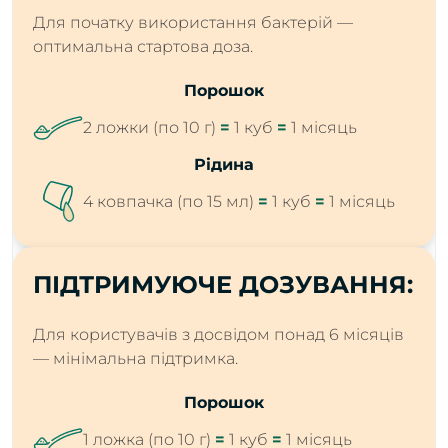
Для початку використання бактерій —
оптимальна стартова доза.
Порошок
2 ложки (по 10 г)
=
1 куб
=
1 місяць
Рідина
4 ковпачка (по 15 мл)
=
1 куб
=
1 місяць
ПІДТРИМУЮЧЕ ДОЗУВАННЯ:
Для користувачів з досвідом понад 6 місяців
— мінімальна підтримка.
Порошок
1 ложка (по 10 г)
=
1 куб
=
1 місяць