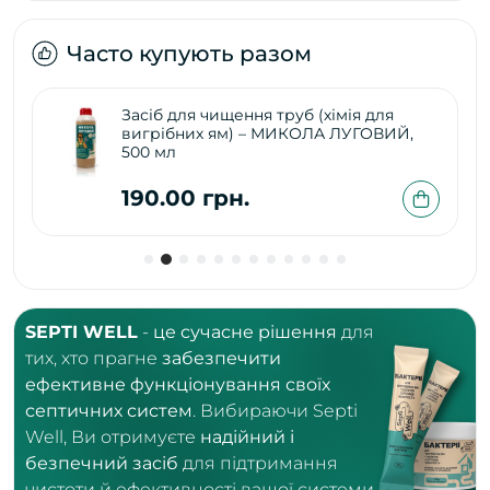
Часто купують разом
Засіб для чищення труб (хімія для
вигрібних ям) – МИКОЛА ЛУГОВИЙ,
500 мл
190.00 грн.
SEPTI WELL
-
це сучасне рішення
для
тих, хто прагне
забезпечити
ефективне функціонування своїх
септичних систем
. Вибираючи Septi
Well, Ви отримуєте
надійний і
безпечний засіб
для підтримання
чистоти й ефективності вашої системи