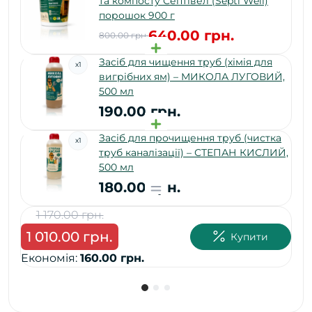
та компосту Септівел (Septi Well)
порошок 900 г
640.00 грн.
800.00 грн.
Засіб для чищення труб (хімія для
x
1
вигрібних ям) – МИКОЛА ЛУГОВИЙ,
500 мл
190.00 грн.
Засіб для прочищення труб (чистка
x
1
труб каналізації) – СТЕПАН КИСЛИЙ,
1 
500 мл
Ек
180.00 грн.
1 170.00 грн.
1 010.00 грн.
Купити
Економія:
160.00 грн.