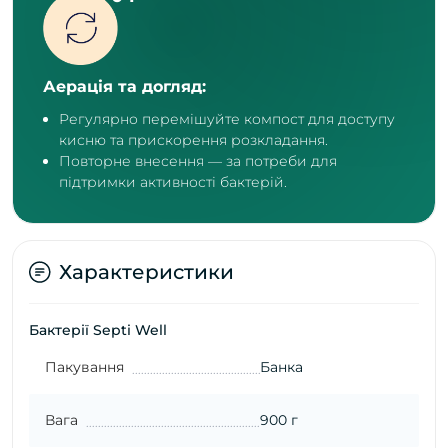
Аерація та догляд:
Регулярно перемішуйте компост для доступу
кисню та прискорення розкладання.
Повторне внесення — за потреби для
підтримки активності бактерій.
Характеристики
Бактерії Septi Well
Пакування
Банка
Вага
900 г