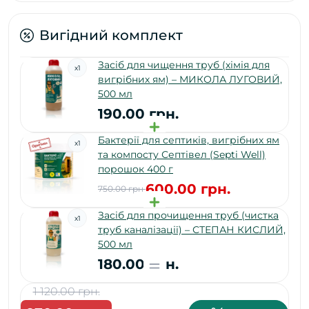
Вигідний комплект
Засіб для чищення труб (хімія для
x
1
вигрібних ям) – МИКОЛА ЛУГОВИЙ,
500 мл
190.00 грн.
Бактерії для септиків, вигрібних ям
x
1
та компосту Септівел (Septi Well)
порошок 400 г
600.00 грн.
750.00 грн.
Засіб для прочищення труб (чистка
x
1
труб каналізації) – СТЕПАН КИСЛИЙ,
500 мл
180.00 грн.
1 120.00 грн.