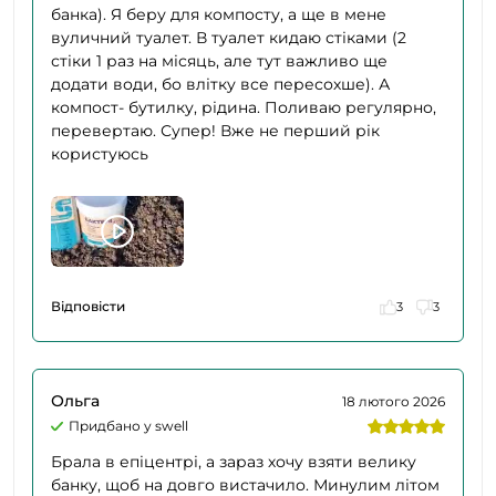
банка). Я беру для компосту, а ще в мене
вуличний туалет. В туалет кидаю стіками (2
стіки 1 раз на місяць, але тут важливо ще
додати води, бо влітку все пересохше). А
компост- бутилку, рідина. Поливаю регулярно,
перевертаю. Супер! Вже не перший рік
користуюсь
Відповісти
3
3
Ольга
18 лютого 2026
Придбано у swell
Брала в епіцентрі, а зараз хочу взяти велику
банку, щоб на довго вистачило. Минулим літом