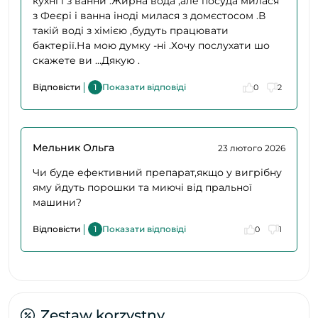
кухні і з ванни .Жирна вода ,але посуда милася
з Феєрі і ванна іноді милася з домєстосом .В
такій воді з хімією ,будуть працювати
бактерії.На мою думку -ні .Хочу послухати шо
скажете ви ...Дякую .
Відповісти
1
Показати відповіді
0
2
Мельник Ольга
23 лютого 2026
Чи буде ефективний препарат,якщо у вигрібну
яму йдуть порошки та миючі від пральної
машини?
Відповісти
1
Показати відповіді
0
1
Zestaw korzystny