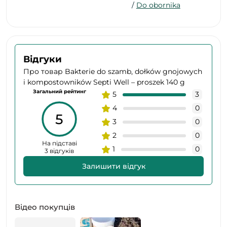
/
Do obornika
Відгуки
Про товар Bakterie do szamb, dołków gnojowych
i kompostowników Septi Well – proszek 140 g
Загальний рейтинг
5
3
4
0
5
3
0
2
0
На підставі
1
0
3 відгуків
Залишити відгук
Відео покупців