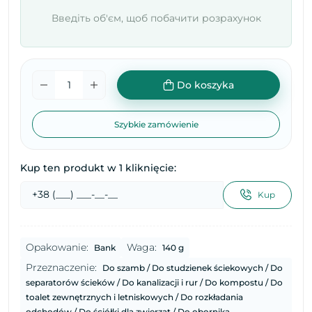
Введіть об'єм, щоб побачити розрахунок
Do koszyka
Szybkie zamówienie
Kup ten produkt w 1 kliknięcie:
Kup
Opakowanie:
Waga:
Bank
140 g
Przeznaczenie:
Do szamb / Do studzienek ściekowych / Do
separatorów ścieków / Do kanalizacji i rur / Do kompostu / Do
toalet zewnętrznych i letniskowych / Do rozkładania
odchodów / Do ściółki dla zwierząt / Do obornika