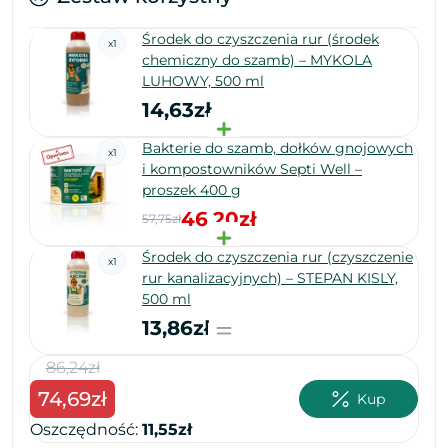
Środek do czyszczenia rur (środek
x
1
chemiczny do szamb) – MYKOLA
LUHOWY, 500 ml
14,63zł
Bakterie do szamb, dołków gnojowych
x
1
i kompostowników Septi Well –
proszek 400 g
46,20zł
57,75zł
Środek do czyszczenia rur (czyszczenie
x
1
rur kanalizacyjnych) – STEPAN KISLY,
500 ml
13,86zł
86,24zł
1
74,69zł
11
Kup
Oszczędność:
11,55zł
Osz