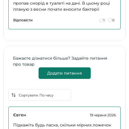
пропав сморід в туалеті на дачі. В цьому році
планую з весни почати вносити бактерії
Відповісти
1
0
Бажаєте дізнатися більше? Задайте питання
про товар
Додати питання
Євген
19 червня 2026
Підкажіть будь ласка, скільки мірних ложечок