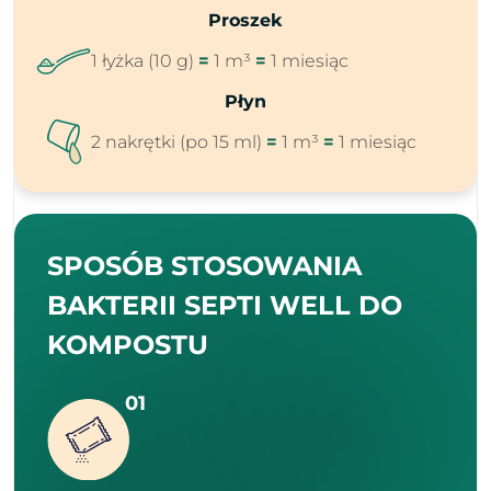
Proszek
1 łyżka (10 g)
=
1 m³
=
1 miesiąc
Płyn
2 nakrętki (po 15 ml)
=
1 m³
=
1 miesiąc
SPOSÓB STOSOWANIA
BAKTERII SEPTI WELL DO
KOMPOSTU