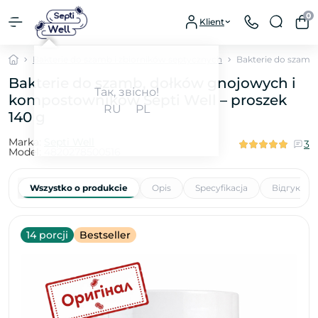
0
Klient
Bakterie do szamb i zbiorników septycznych
Bakterie do szamb
Bakterie do szamb, dołków gnojowych i
Так, звісно!
kompostowników Septi Well – proszek
RU
PL
140 g
Marka:
Septi Well
3
Model:
4820278500516
Wszystko o produkcie
Opis
Specyfikacja
Відгуки
14 porcji
Bestseller