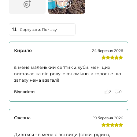
Кирило
24 березня 2026
в мене маленький септик 2 куби. мені цих
вистачає на пів року. економічно, а головне що
запаху нема взагалі!
Відповісти
2
0
Оксана
19 березня 2026
Дивіться - в мене є всі види (стіки, рідина,