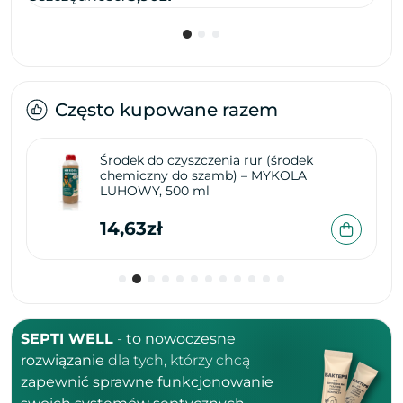
Często kupowane razem
Środek do czyszczenia rur (środek
chemiczny do szamb) – MYKOLA
LUHOWY, 500 ml
14,63zł
SEPTI WELL
-
to nowoczesne
rozwiązanie
dla tych, którzy chcą
zapewnić sprawne funkcjonowanie