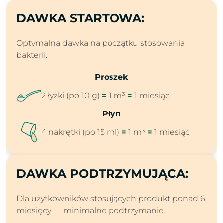
DAWKA STARTOWA:
Optymalna dawka na początku stosowania
bakterii.
Proszek
2 łyżki (po 10 g)
=
1 m³
=
1 miesiąc
Płyn
4 nakrętki (po 15 ml)
=
1 m³
=
1 miesiąc
DAWKA PODTRZYMUJĄCA:
Dla użytkowników stosujących produkt ponad 6
miesięcy — minimalne podtrzymanie.