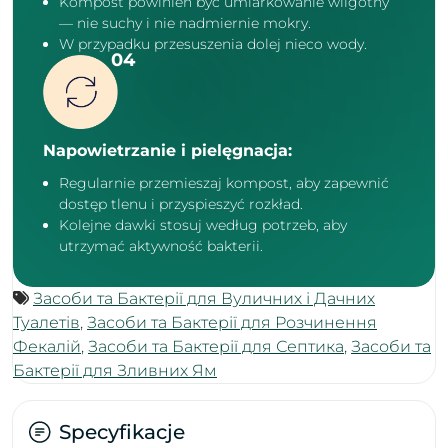
Kompost powinien być umiarkowanie wilgotny
— nie suchy i nie nadmiernie mokry.
W przypadku przesuszenia dolej nieco wody.
Napowietrzanie i pielęgnacja:
Regularnie przemieszaj kompost, aby zapewnić
dostęp tlenu i przyspieszyć rozkład.
Kolejne dawki stosuj według potrzeb, aby
utrzymać aktywność bakterii.
Засоби та Бактерії для Вуличних і Дачних
Туалетів
,
Засоби та Бактерії для Розчинення
Фекалій
,
Засоби та Бактерії для Септика
,
Засоби та
Бактерії для Зливних Ям
Specyfikacje