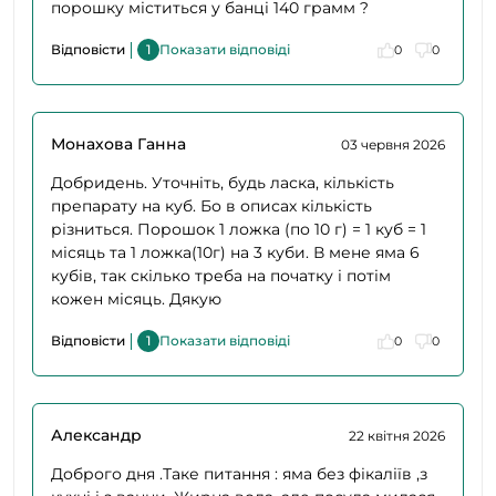
порошку міститься у банці 140 грамм ?
Відповісти
1
Показати відповіді
0
0
Монахова Ганна
03 червня 2026
Добридень. Уточніть, будь ласка, кількість
препарату на куб. Бо в описах кількість
різниться. Порошок 1 ложка (по 10 г) = 1 куб = 1
місяць та 1 ложка(10г) на 3 куби. В мене яма 6
кубів, так скілько треба на початку і потім
кожен місяць. Дякую
Відповісти
1
Показати відповіді
0
0
Александр
22 квітня 2026
Доброго дня .Таке питання : яма без фікаліїв ,з