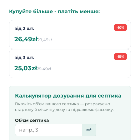
Купуйте більше - платіть менше:
-10%
від 2 шт.
26,49zł
29,49zł
-15%
від 3 шт.
25,03zł
29,49zł
Калькулятор дозування для септика
Вкажіть об'єм вашого септика — розрахуємо
стартову й місячну дозу та підкажемо фасовку.
Об'єм септика
м³