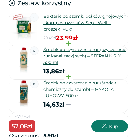
Zestaw korzystny
Bakterie do szamb, dołków gnojowych
x
1
i kompostowników Septi Well –
proszek 140 g
23,59zł
29,49zł
Środek do czyszczenia rur (czyszczenie
x
1
rur kanalizacyjnych) – STEPAN KISLY,
500 ml
13,86zł
6
Środek do czyszczenia rur (środek
x
1
chemiczny do szamb) – MYKOLA
55
LUHOWY, 500 ml
Osz
14,63zł
57,98zł
52,08zł
Kup
Oszczędność:
5,90zł