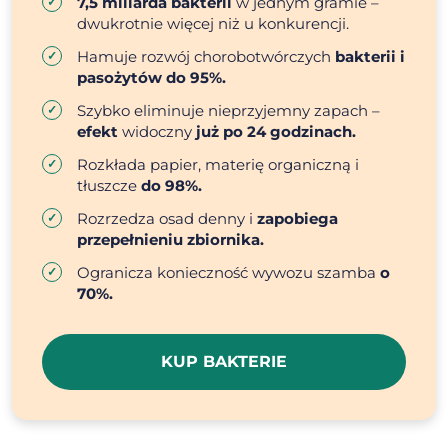
7,5 miliarda bakterii
w jednym gramie –
dwukrotnie więcej niż u konkurencji.
Hamuje rozwój chorobotwórczych
bakterii i
pasożytów do 95%.
Szybko eliminuje nieprzyjemny zapach –
efekt
widoczny
już po 24 godzinach.
Rozkłada papier, materię organiczną i
tłuszcze
do 98%.
Rozrzedza osad denny i
zapobiega
przepełnieniu zbiornika.
Ogranicza konieczność wywozu szamba
o
70%.
KUP BAKTERIE