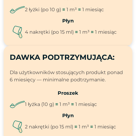
2 łyżki (po 10 g)
=
1 m³
=
1 miesiąc
Płyn
4 nakrętki (po 15 ml)
=
1 m³
=
1 miesiąc
DAWKA PODTRZYMUJĄCA:
Dla użytkowników stosujących produkt ponad
6 miesięcy — minimalne podtrzymanie.
Proszek
1 łyżka (10 g)
=
1 m³
=
1 miesiąc
Płyn
2 nakrętki (po 15 ml)
=
1 m³
=
1 miesiąc