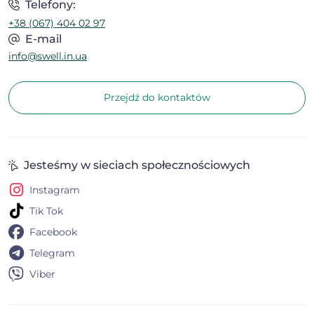
Telefony:
ścieków.
+38 (067) 404 02 97
E-mail
info@swell.in.ua
Przejdź do kontaktów
Jesteśmy w sieciach społecznościowych
Instagram
Tik Tok
Facebook
Telegram
Viber