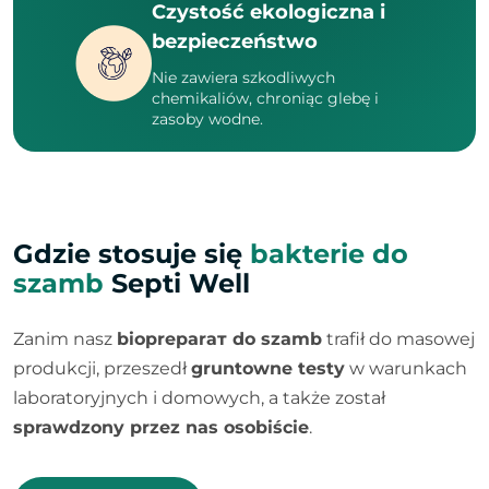
Czystość ekologiczna i
bezpieczeństwo
Nie zawiera szkodliwych
chemikaliów, chroniąc glebę i
zasoby wodne.
Gdzie stosuje się
bakterie do
szamb
Septi Well
Zanim nasz
biopreparат do szamb
trafił do masowej
produkcji, przeszedł
gruntowne testy
w warunkach
laboratoryjnych i domowych, a także został
sprawdzony przez nas osobiście
.