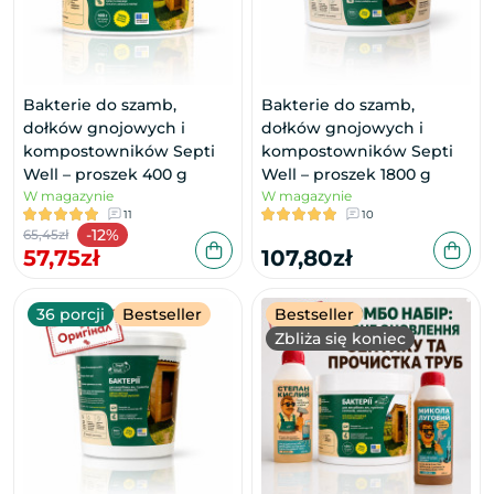
Bakterie do szamb,
Bakterie do szamb,
dołków gnojowych i
dołków gnojowych i
kompostowników Septi
kompostowników Septi
Well – proszek 400 g
Well – proszek 1800 g
W magazynie
W magazynie
11
10
-12%
65,45zł
57,75zł
107,80zł
36 porcji
Bestseller
Bestseller
Zbliża się koniec