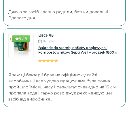
Дякую за засіб - давно радили, батьки довольні.
Вдалого дня..
Василь
5 / 5
02 lipiec
Bakterie do szamb, dołków gnojowych i
kompostowników Septi Well – proszek 1800 g
Я теж ці бактерії брав на офіційному сайті
виробника ,і все чудово працює яма була повна
пройшло 1місяц часу і результат очевидно на 15 см
пропала вода і гарно розріджує рекомендую цей
засіб від виробника..