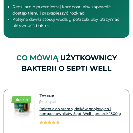
Regularnie przemieszaj kompost, aby zapewnić
dostęp tlenu i przyspieszyć rozkład.
Kolejne dawki stosuj według potrzeb, aby utrzymać
aktywność bakterii.
CO MÓWIĄ
UŻYTKOWNICY
BAKTERII O SEPTI WELL
Тетяна
5 / 5
14 lipiec
Bakterie do szamb, dołków gnojowych i
kompostowników Septi Well – proszek 1800 g