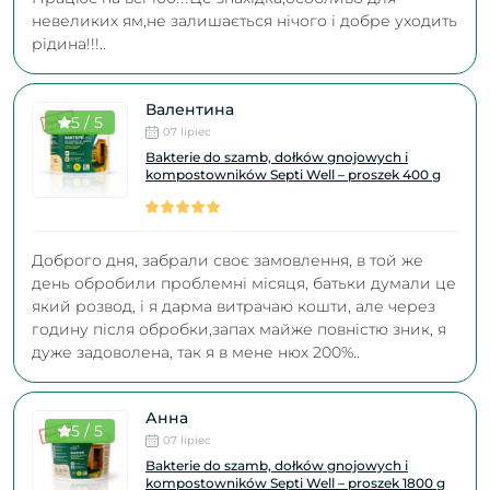
невеликих ям,не залишається нічого і добре уходить
рідина!!!..
Валентина
5 / 5
07 lipiec
Bakterie do szamb, dołków gnojowych i
kompostowników Septi Well – proszek 400 g
Доброго дня, забрали своє замовлення, в той же
день обробили проблемні місяця, батьки думали це
який розвод, і я дарма витрачаю кошти, але через
годину після обробки,запах майже повністю зник, я
дуже задоволена, так я в мене нюх 200%..
Анна
5 / 5
07 lipiec
Bakterie do szamb, dołków gnojowych i
kompostowników Septi Well – proszek 1800 g