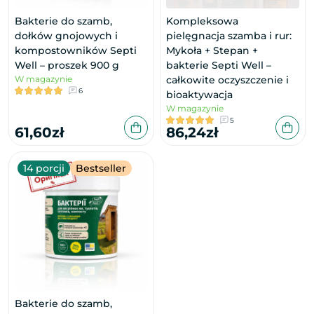
Bakterie do szamb,
Kompleksowa
dołków gnojowych i
pielęgnacja szamba i rur:
kompostowników Septi
Mykoła + Stepan +
Well – proszek 900 g
bakterie Septi Well –
W magazynie
całkowite oczyszczenie i
6
bioaktywacja
W magazynie
5
61,60zł
86,24zł
14 porcji
Bestseller
Bakterie do szamb,