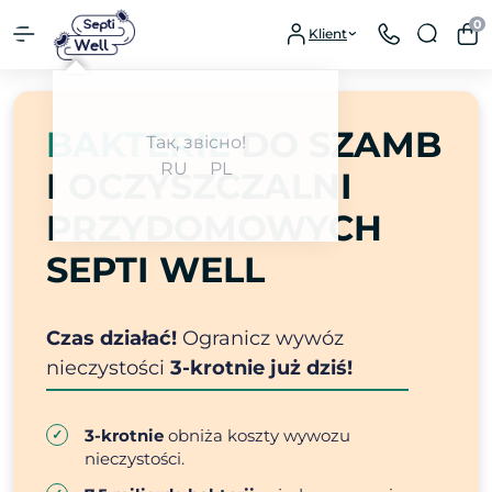
0
Klient
BAKTERIE
DO SZAMB
Так, звісно!
RU
PL
I OCZYSZCZALNI
PRZYDOMOWYCH
SEPTI WELL
Czas działać!
Ogranicz wywóz
nieczystości
3-krotnie już dziś!
3-krotnie
obniża koszty wywozu
nieczystości.