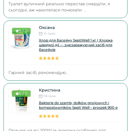
Туалет вуличний реально перестав смердіти, я
сьогодні, аж нахилялася понюхати. ..
Оксана
5 / 5
10 lipiec
Хлор для басейну SeptiWell 1 кг | Хлорка
швидкої дії — знезаражуючий засіб для
басейнів
Гарний засіб, рекомендую..
Кристина
5 / 5
08 lipiec
Bakterie do szamb, dołków gnojowych i
kompostowników Septi Well – proszek 900 g
Працює на всі 100!!!Це знахідка,особливо для