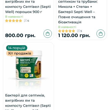
вигрібних ям та
септиком та трубами:
компосту Септівел (Septi
Микола + Степан +
Well) порошок 900 г
Бактерії Septi Well –
В наявності
Повне очищення та
6
біоактивація
В наявності
5
800.00 грн.
1 120.00 грн.
14 порцій
Хіт продажів
Бактерії для септиків,
вигрібних ям та
компосту Септівел (Septi