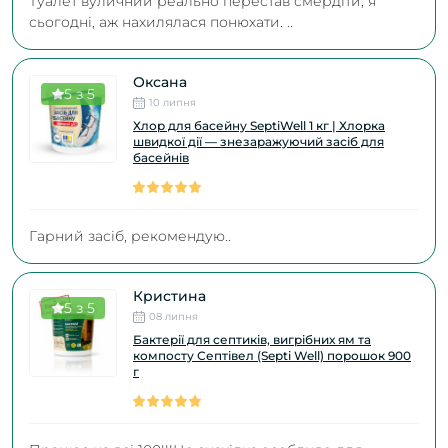
Туалет вуличний реально перестав смердіти, я
сьогодні, аж нахилялася понюхати. ..
Оксана
5 з 5
10 липня
Хлор для басейну SeptiWell 1 кг | Хлорка
швидкої дії — знезаражуючий засіб для
басейнів
Гарний засіб, рекомендую..
Кристина
5 з 5
08 липня
Бактерії для септиків, вигрібних ям та
компосту Септівел (Septi Well) порошок 900
г