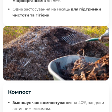
мікроорганізмів
до 85%.
Одне застосування на місяць
для підтримки
чистоти та гігієни
.
Компост
Зменшує час компостування
на 40%, завдяки
активним ензимам.