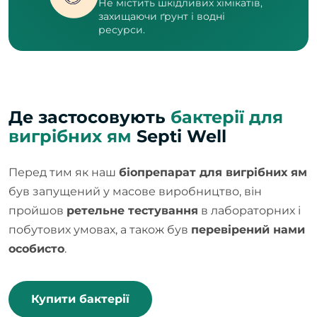
Не містить шкідливих хімікатів,
захищаючи ґрунт і водні
ресурси.
Де застосовують
бактерії для
вигрібних ям
Septi Well
Перед тим як наш
біопрепарат для вигрібних ям
був запущений у масове виробництво, він
пройшов
ретельне тестування
в лабораторних і
побутових умовах, а також був
перевірений нами
особисто
.
Купити бактерії