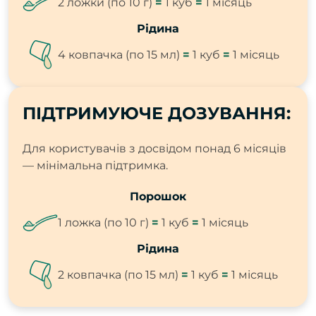
2 ложки (по 10 г)
=
1 куб
=
1 місяць
Рідина
4 ковпачка (по 15 мл)
=
1 куб
=
1 місяць
ПІДТРИМУЮЧЕ ДОЗУВАННЯ:
Для користувачів з досвідом понад 6 місяців
— мінімальна підтримка.
Порошок
1 ложка (по 10 г)
=
1 куб
=
1 місяць
Рідина
2 ковпачка (по 15 мл)
=
1 куб
=
1 місяць