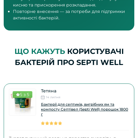
кисню та прискорення розкладання.
Повторне внесення — за потреби для підтримки
активності бактерій.
ЩО КАЖУТЬ
КОРИСТУВАЧІ
БАКТЕРІЙ ПРО SEPTI WELL
Тетяна
5 з 5
14 липня
Бактерії для септиків, вигрібних ям та
компосту Септівел (Septi Well) порошок 1800
г