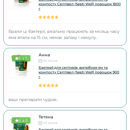
компосту Септівел (Septi Well) порошок 1800
г
Брали ці бактерії, реально працюють за місяць часу
яма впала на 15 см, немає запаху і намулу..
Анна
5 з 5
06 липня
Бактерії для септиків, вигрібних ям та
компосту Септівел (Septi Well) порошок 900
г
ваші препарати чудові..
Тетяна
5 з 5
03 липня
Бактерії для септиків, вигрібних ям та