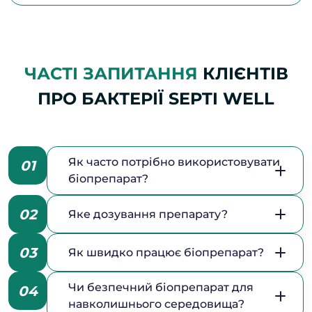
ЧАСТІ ЗАПИТАННЯ
КЛІЄНТІВ
ПРО БАКТЕРІЇ SEPTI WELL
Як часто потрібно використовувати
01
біопрепарат?
02
Яке дозування препарату?
SeptiWell рекомендується
використовувати один раз на місяць
для
03
Як швидко працює біопрепарат?
підтримки оптимальної роботи септичної
Для стандартної вигрібної ями або
системи та вигрібної ями.
септика об'ємом до 3000 літрів
Чи безпечний біопрепарат для
04
використовується
один стік (пакетик)
навколишнього середовища?
Перші результати від використання