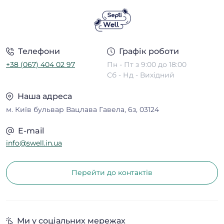
Так,
Septi Well підходить для
товару
.
використання у всіх типах септиків
,
включаючи пластикові, бетонні та сталеві .
Він ефективно працює у будь-яких
Телефони
Графік роботи
системах очищення стічних вод.
+38 (067) 404 02 97
Пн - Пт з 9:00 до 18:00
Сб - Нд - Вихідний
Наша адреса
м. Київ бульвар Вацлава Гавела, 6з, 03124
E-mail
info@swell.in.ua
Перейти до контактів
Ми у соціальних мережах