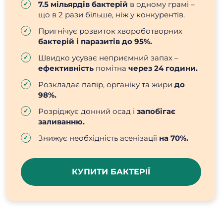
7.5 мільярдів бактерій
в одному грамі –
що в 2 рази більше, ніж у конкурентів.
Пригнічує розвиток хвороботворних
бактерій і паразитів до 95%.
Швидко усуває неприємний запах –
ефективність
помітна
через 24 години.
Розкладає папір, органіку та жири
до
98%.
Розріджує донний осад і
запобігає
заливанню.
Знижує необхідність асенізації
на 70%.
КУПИТИ БАКТЕРІЇ