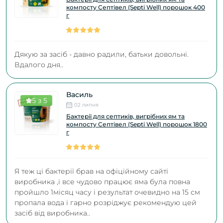
компосту Септівел (Septi Well) порошок 400
г
Дякую за засіб - давно радили, батьки довольні.
Вдалого дня..
Василь
5 з 5
02 липня
Бактерії для септиків, вигрібних ям та
компосту Септівел (Septi Well) порошок 1800
г
Я теж ці бактерії брав на офіційному сайті
виробника ,і все чудово працює яма була повна
пройшло 1місяц часу і результат очевидно на 15 см
пропала вода і гарно розріджує рекомендую цей
засіб від виробника..