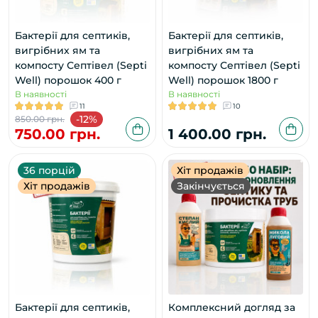
Бактерії для септиків,
Бактерії для септиків,
вигрібних ям та
вигрібних ям та
компосту Септівел (Septi
компосту Септівел (Septi
Well) порошок 400 г
Well) порошок 1800 г
В наявності
В наявності
11
10
-12%
850.00 грн.
750.00 грн.
1 400.00 грн.
36 порцій
Хіт продажів
Хіт продажів
Закінчується
Бактерії для септиків,
Комплексний догляд за