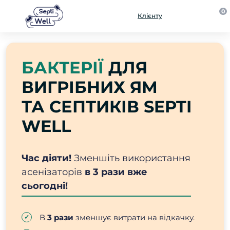
0
Клієнту
БАКТЕРІЇ
ДЛЯ
ВИГРІБНИХ ЯМ
ТА СЕПТИКІВ SEPTI
WELL
Час діяти!
Зменшіть використання
асенізаторів
в 3 рази вже
сьогодні!
В
3 рази
зменшує витрати на відкачку.